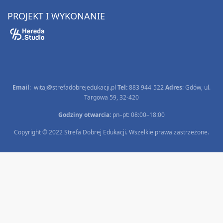
PROJEKT I WYKONANIE
Email
:
witaj@strefadobrejedukacji.pl
Tel:
883 944 522
Adres
: Gdów, ul.
Targowa 59, 32-420
Godziny otwarcia:
pn–pt: 08:00–18:00
Copyright © 2022 Strefa Dobrej Edukacji. Wszelkie prawa zastrzeżone.