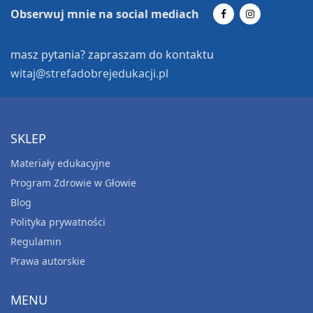
Obserwuj mnie na social mediach
masz pytania? zapraszam do kontaktu
witaj@strefadobrejedukacji.pl
SKLEP
Materiały edukacyjne
Program Zdrowie w Głowie
Blog
KLASA 4
Polityka prywatności
Karty na zajęcia emocjonalno-społeczne dla klas
Regulamin
4-8 – ZNAM SIEBIE
Prawa autorskie
25.00
zł
Dodaj do koszyka
MENU