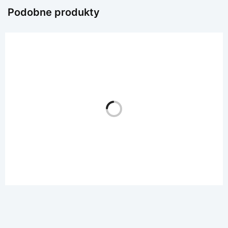
Podobne produkty
KLASY 4-8
Karty o emocjach część 2 – WAŻNE EMOCJE
20.00
zł
Dodaj do koszyka