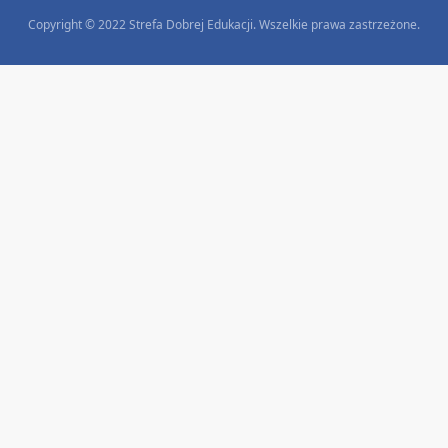
Copyright © 2022 Strefa Dobrej Edukacji. Wszelkie prawa zastrzeżone.
MATERIAŁY EDUKACYJNE
PAKIET STARTOWY PEDAGOGA- EDYCJA 2021
25.00
zł