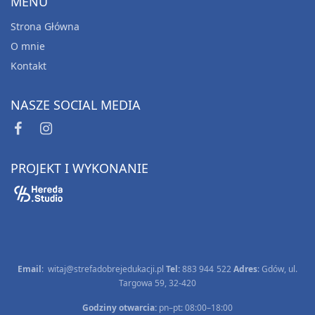
MENU
Strona Główna
O mnie
Kontakt
NASZE SOCIAL MEDIA
PROGRAM ZDROWIE W GŁOWIE
Zdrowie w Głowie – Odporność psychiczna (klasy
PROJEKT I WYKONANIE
4-8)
Pierwotna
Aktualna
18.00
zł
15.00
zł
cena
cena
wynosiła:
wynosi:
Dodaj do koszyka
18.00 zł.
15.00 zł.
Email
:
witaj@strefadobrejedukacji.pl
Tel:
883 944 522
Adres
: Gdów, ul.
Targowa 59, 32-420
Godziny otwarcia:
pn–pt: 08:00–18:00