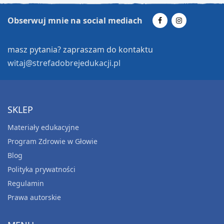
Obserwuj mnie na social mediach
KLASY 4-8
Zajęcia pedagogiczne inspirowane Małym
masz pytania? zapraszam do kontaktu
Księciem dla klas 4-8
witaj@strefadobrejedukacji.pl
25.00
zł
Dodaj do koszyka
SKLEP
KLASY 4-8
Karty o emocjach część 1 – TRUDNE EMOCJE
Materiały edukacyjne
25.00
zł
Program Zdrowie w Głowie
Blog
Dodaj do koszyka
Polityka prywatności
Regulamin
Prawa autorskie