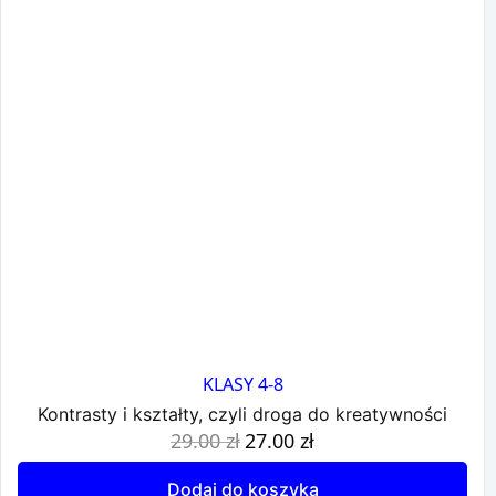
KLASY 4-8
Kontrasty i kształty, czyli droga do kreatywności
Pierwotna
Aktualna
29.00
zł
27.00
zł
cena
cena
wynosiła:
wynosi:
Dodaj do koszyka
29.00 zł.
27.00 zł.