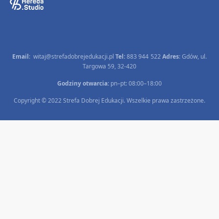
Email
:
witaj@strefadobrejedukacji.pl
Tel:
883 944 522
Adres
: Gdów, ul.
Targowa 59, 32-420
Godziny otwarcia:
pn–pt: 08:00–18:00
Copyright © 2022 Strefa Dobrej Edukacji. Wszelkie prawa zastrzeżone.