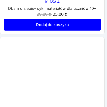
KLASA 4
Dbam o siebie- cykl materiałów dla uczniów 10+
Pierwotna
Aktualna
29.00
zł
25.00
zł
cena
cena
wynosiła:
wynosi:
Dodaj do koszyka
29.00 zł.
25.00 zł.