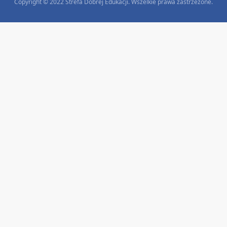
Copyright © 2022 Strefa Dobrej Edukacji. Wszelkie prawa zastrzeżone.
KLASY 1-3
Materiały na zajęcia o emocjach dla klas 1-3-
EMOCJE NIE SĄ NAM OBCE
25.00
zł
Dodaj do koszyka