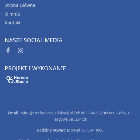
DOBRY ŚWIAT W SKORUPCE ZAMKNIĘTY-
Strona Główna
materiały o emocjach dla dzieci 5-8 lat
O mnie
15.00
zł
Kontakt
Dodaj do koszyka
NASZE SOCIAL MEDIA
PROJEKT I WYKONANIE
Email
:
witaj@strefadobrejedukacji.pl
Tel:
883 944 522
Adres
: Gdów, ul.
Targowa 59, 32-420
Godziny otwarcia:
pn–pt: 08:00–18:00