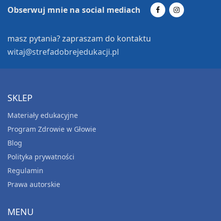
Obserwuj mnie na social mediach
masz pytania? zapraszam do kontaktu
witaj@strefadobrejedukacji.pl
SKLEP
Materiały edukacyjne
MATERIAŁY EDUKACYJNE
Program Zdrowie w Głowie
NARODZINY MIŁOŚCI- Przygody KULECZKI z
Blog
prawami dziecka w tle
5.00
zł
Polityka prywatności
Regulamin
Dodaj do koszyka
Prawa autorskie
MENU