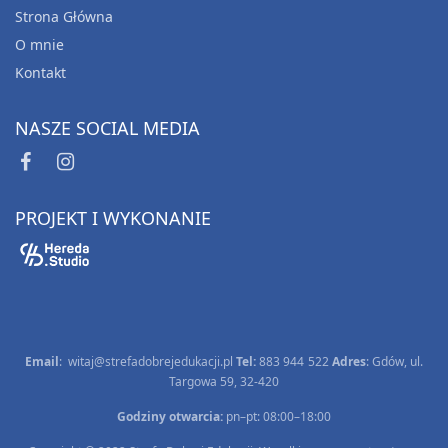
Strona Główna
O mnie
Kontakt
NASZE SOCIAL MEDIA
PROJEKT I WYKONANIE
Email
:
witaj@strefadobrejedukacji.pl
Tel:
883 944 522
Adres
: Gdów, ul.
Targowa 59, 32-420
MATERIAŁY EDUKACYJNE
Godziny otwarcia:
pn–pt: 08:00–18:00
ZNIKAJĄCA KULECZKA- Przygody KULECZKI z
nieśmiałością w tle