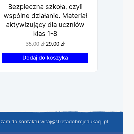
Bezpieczna szkoła, czyli
wspólne działanie. Materiał
aktywizujący dla uczniów
klas 1-8
Pierwotna
Aktualna
35.00
zł
29.00
zł
cena
cena
wynosiła:
wynosi:
35.00 zł.
29.00 zł.
Dodaj do koszyka
aszam do kontaktu
witaj@strefadobrejedukacji.pl