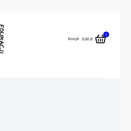
Currency
0
0.00
zł
Koszyk