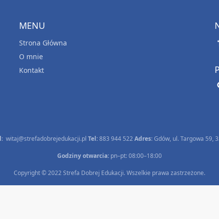
MENU
Strona Główna
O mnie
Kontakt
l
:
witaj@strefadobrejedukacji.pl
Tel:
883 944 522
Adres
: Gdów, ul. Targowa 59, 
Godziny otwarcia:
pn–pt: 08:00–18:00
Copyright © 2022 Strefa Dobrej Edukacji. Wszelkie prawa zastrzeżone.