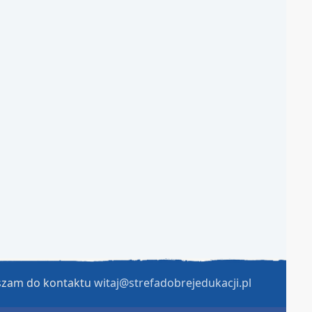
aszam do kontaktu
witaj@strefadobrejedukacji.pl