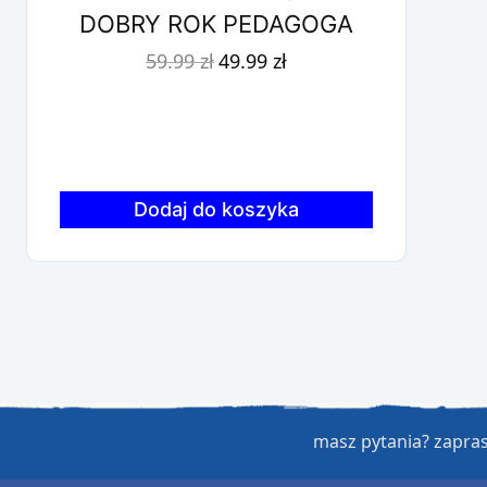
DOBRY ROK PEDAGOGA
Pierwotna
Aktualna
59.99
zł
49.99
zł
cena
cena
wynosiła:
wynosi:
59.99 zł.
49.99 zł.
Dodaj do koszyka
masz pytania? zapr