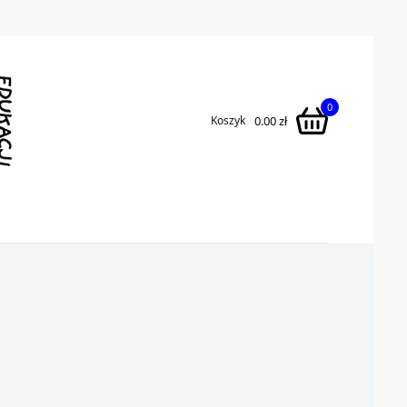
Currency
0
0.00
zł
Koszyk