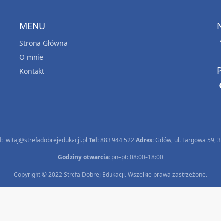
MENU
Strona Główna
O mnie
Kontakt
l
:
witaj@strefadobrejedukacji.pl
Tel:
883 944 522
Adres
: Gdów, ul. Targowa 59, 
Godziny otwarcia:
pn–pt: 08:00–18:00
Copyright © 2022 Strefa Dobrej Edukacji. Wszelkie prawa zastrzeżone.